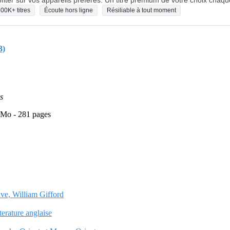
fiter sur vos appareils préférés. Un titre premium de votre choix chaqu
00K+ titres
Écoute hors ligne
Résiliable à tout moment
3)
s
1 Mo - 281 pages
ave, William Gifford
terature anglaise