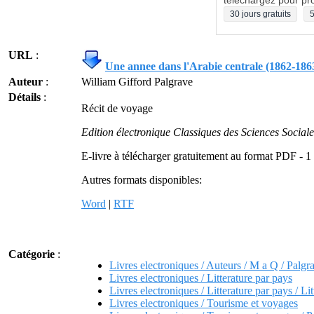
téléchargez pour pro
30 jours gratuits
5
URL
:
Une annee dans l'Arabie centrale (1862-186
Auteur
:
William Gifford Palgrave
Détails
:
Récit de voyage
Edition électronique Classiques des Sciences Sociale
E-livre à télécharger gratuitement au format PDF - 
Autres formats disponibles:
Word
|
RTF
Catégorie
:
Livres electroniques / Auteurs / M a Q / Palgr
Livres electroniques / Litterature par pays
Livres electroniques / Litterature par pays / Lit
Livres electroniques / Tourisme et voyages