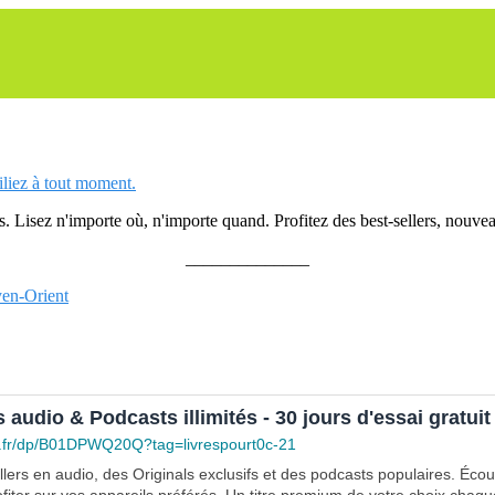
siliez à tout moment.
 Lisez n'importe où, n'importe quand. Profitez des best-sellers, nouveau
______________
yen-Orient
s audio & Podcasts illimités - 30 jours d'essai gratuit
.fr/dp/B01DPWQ20Q?tag=livrespourt0c-21
lers en audio, des Originals exclusifs et des podcasts populaires. Éco