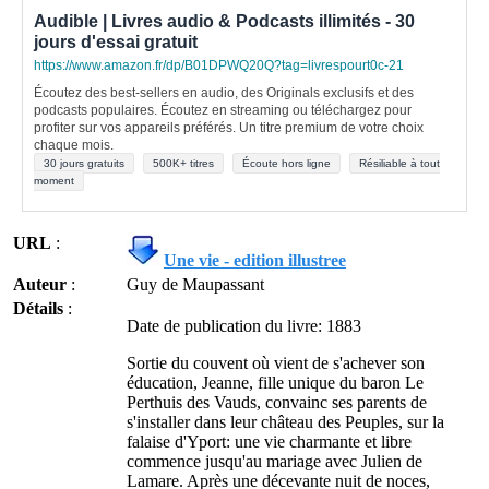
Audible | Livres audio & Podcasts illimités - 30
jours d'essai gratuit
https://www.amazon.fr/dp/B01DPWQ20Q?tag=livrespourt0c-21
Écoutez des best-sellers en audio, des Originals exclusifs et des
podcasts populaires. Écoutez en streaming ou téléchargez pour
profiter sur vos appareils préférés. Un titre premium de votre choix
chaque mois.
30 jours gratuits
500K+ titres
Écoute hors ligne
Résiliable à tout
moment
URL
:
Une vie - edition illustree
Auteur
:
Guy de Maupassant
Détails
:
Date de publication du livre: 1883
Sortie du couvent où vient de s'achever son
éducation, Jeanne, fille unique du baron Le
Perthuis des Vauds, convainc ses parents de
s'installer dans leur château des Peuples, sur la
falaise d'Yport: une vie charmante et libre
commence jusqu'au mariage avec Julien de
Lamare. Après une décevante nuit de noces,