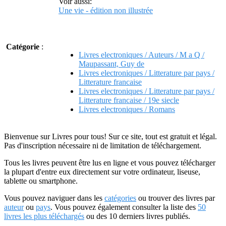
Voir aussi:
Une vie - édition non illustrée
Catégorie
:
Livres electroniques / Auteurs / M a Q /
Maupassant, Guy de
Livres electroniques / Litterature par pays /
Litterature francaise
Livres electroniques / Litterature par pays /
Litterature francaise / 19e siecle
Livres electroniques / Romans
Bienvenue sur Livres pour tous! Sur ce site, tout est gratuit et légal.
Pas d'inscription nécessaire ni de limitation de téléchargement.
Tous les livres peuvent être lus en ligne et vous pouvez télécharger
la plupart d'entre eux directement sur votre ordinateur, liseuse,
tablette ou smartphone.
Vous pouvez naviguer dans les
catégories
ou trouver des livres par
auteur
ou
pays
. Vous pouvez également consulter la liste des
50
livres les plus téléchargés
ou des 10 derniers livres publiés.