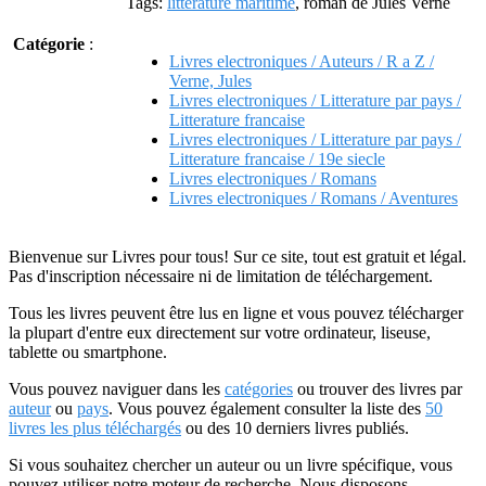
Tags:
littérature maritime
, roman de Jules Verne
Catégorie
:
Livres electroniques / Auteurs / R a Z /
Verne, Jules
Livres electroniques / Litterature par pays /
Litterature francaise
Livres electroniques / Litterature par pays /
Litterature francaise / 19e siecle
Livres electroniques / Romans
Livres electroniques / Romans / Aventures
Bienvenue sur Livres pour tous! Sur ce site, tout est gratuit et légal.
Pas d'inscription nécessaire ni de limitation de téléchargement.
Tous les livres peuvent être lus en ligne et vous pouvez télécharger
la plupart d'entre eux directement sur votre ordinateur, liseuse,
tablette ou smartphone.
Vous pouvez naviguer dans les
catégories
ou trouver des livres par
auteur
ou
pays
. Vous pouvez également consulter la liste des
50
livres les plus téléchargés
ou des 10 derniers livres publiés.
Si vous souhaitez chercher un auteur ou un livre spécifique, vous
pouvez utiliser notre moteur de recherche. Nous disposons