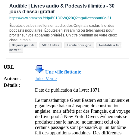
Audible | Livres audio & Podcasts illimités - 30
jours d'essai gratuit
https://www.amazon.fr/dp/B01DPWQ20Q?tag=livrespourt0c-21
Écoutez des best-sellers en audio, des Originals exclusifs et des
podcasts populaires. Écoutez en streaming ou téléchargez pour
profiter sur vos appareils préférés. Un titre premium de votre choix
chaque mois.
30 jours gratuits
500K+ titres
Écoute hors ligne
Résiliable à tout
moment
URL
:
Une ville flottante
Auteur
:
Jules Verne
Détails
:
Date de publication du livre: 1871
Le transatlantique Great Eastern est un luxueux et
gigantesque bateau à vapeur, de construction
anglaise. mais affrété par des Français, qui voyage
de Liverpool à New York. Divers événements se
produisent sur le navire, notamment celui où
certains passagers sont persuadés qu'un fantôme
fait des apparitions soudaines. Des différentes