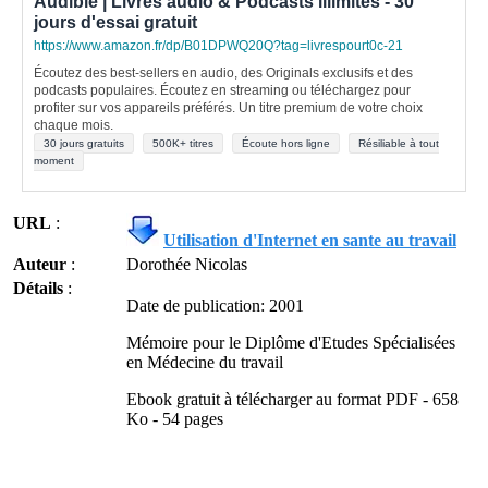
Audible | Livres audio & Podcasts illimités - 30
jours d'essai gratuit
https://www.amazon.fr/dp/B01DPWQ20Q?tag=livrespourt0c-21
Écoutez des best-sellers en audio, des Originals exclusifs et des
podcasts populaires. Écoutez en streaming ou téléchargez pour
profiter sur vos appareils préférés. Un titre premium de votre choix
chaque mois.
30 jours gratuits
500K+ titres
Écoute hors ligne
Résiliable à tout
moment
URL
:
Utilisation d'Internet en sante au travail
Auteur
:
Dorothée Nicolas
Détails
:
Date de publication: 2001
Mémoire pour le Diplôme d'Etudes Spécialisées
en Médecine du travail
Ebook gratuit à télécharger au format PDF - 658
Ko - 54 pages