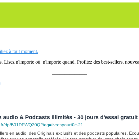
siliez à tout moment.
 Lisez n'importe où, n'importe quand. Profitez des best-sellers, nouveau
______________
e
s audio & Podcasts illimités - 30 jours d'essai gratuit
.fr/dp/B01DPWQ20Q?tag=livrespourt0c-21
lers en audio, des Originals exclusifs et des podcasts populaires. Éco