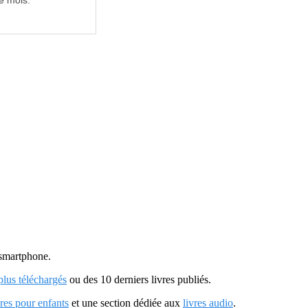
e mois.
u smartphone.
 plus téléchargés
ou des 10 derniers livres publiés.
vres pour enfants
et une section dédiée aux
livres audio
.