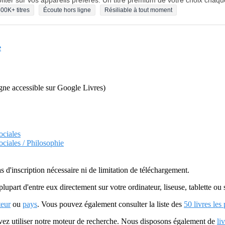
fiter sur vos appareils préférés. Un titre premium de votre choix chaqu
00K+ titres
Écoute hors ligne
Résiliable à tout moment
e
ligne accessible sur Google Livres)
ociales
ociales / Philosophie
as d'inscription nécessaire ni de limitation de téléchargement.
plupart d'entre eux directement sur votre ordinateur, liseuse, tablette o
teur
ou
pays
. Vous pouvez également consulter la liste des
50 livres les
uvez utiliser notre moteur de recherche. Nous disposons également de
li