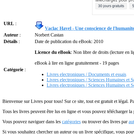
téléchargez pour pro
30 jours gratuits
5
URL
:
Vaclac Havel - Une conscience de l'humanit
Auteur
:
Norbert Castan
Détails
:
Date de publication du eBook: 2010
Licence du eBook
: Non libre de droits (lecture en 
eBook à lire en ligne gratuitement - 19 pages
Catégorie
:
Livres electroniques / Documents et essais
Livres electroniques / Sciences Humaines et S
Livres electroniques / Sciences Humaines et S
Bienvenue sur Livres pour tous! Sur ce site, tout est gratuit et légal. P
Tous les livres peuvent être lus en ligne et vous pouvez télécharger la 
Vous pouvez naviguer dans les
catégories
ou trouver des livres par
au
Si vous souhaitez chercher un auteur ou un livre spécifique, vous po