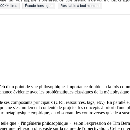
fiter sur vos appareils préférés. Un titre premium de votre choix chaqu
00K+ titres
Écoute hors ligne
Résiliable à tout moment
eb d'un point de vue philosophique. Importance double : à la fois comm
résonance évidente avec les problématiques classiques de la métaphysique
e ses composants principaux (URI, ressources, tags, etc.). En parallèle
pris ne s'est nullement contenté de projeter les concepts à priori d'une ph
r métaphysique empirique, en observant les controverses qu'elle a susc
 telle que « l'ingénierie philosophique », selon l'expression de Tim Ber
er une réflexion plus vaste sur la nature de l'objectivation. Celle-ci re