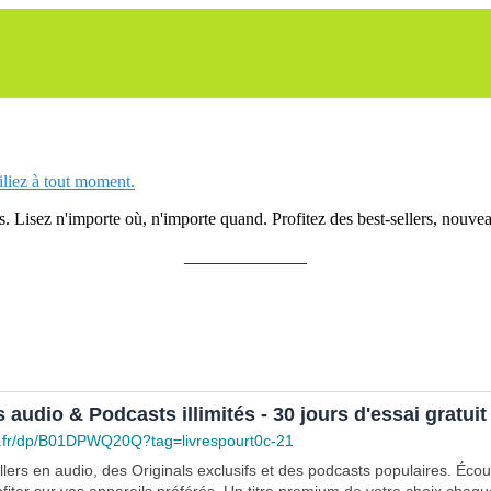
siliez à tout moment.
 Lisez n'importe où, n'importe quand. Profitez des best-sellers, nouveau
______________
s audio & Podcasts illimités - 30 jours d'essai gratuit
.fr/dp/B01DPWQ20Q?tag=livrespourt0c-21
lers en audio, des Originals exclusifs et des podcasts populaires. Éco