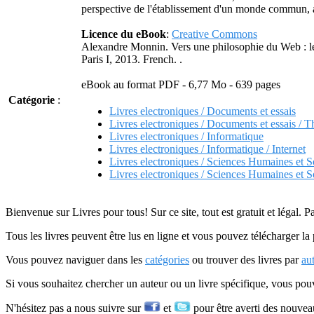
perspective de l'établissement d'un monde commun, 
Licence du eBook
:
Creative Commons
Alexandre Monnin. Vers une philosophie du Web : le 
Paris I, 2013. French.
.
eBook au format PDF - 6,77 Mo - 639 pages
Catégorie
:
Livres electroniques / Documents et essais
Livres electroniques / Documents et essais / T
Livres electroniques / Informatique
Livres electroniques / Informatique / Internet
Livres electroniques / Sciences Humaines et S
Livres electroniques / Sciences Humaines et S
Bienvenue sur Livres pour tous! Sur ce site, tout est gratuit et légal. P
Tous les livres peuvent être lus en ligne et vous pouvez télécharger la 
Vous pouvez naviguer dans les
catégories
ou trouver des livres par
au
Si vous souhaitez chercher un auteur ou un livre spécifique, vous po
N'hésitez pas a nous suivre sur
et
pour être averti des nouvea