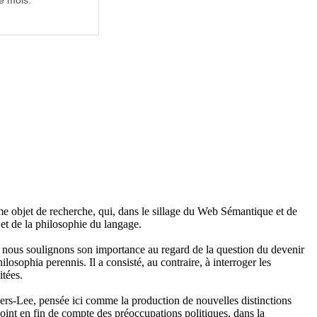
e mois.
e objet de recherche, qui, dans le sillage du Web Sémantique et de
 et de la philosophie du langage.
, nous soulignons son importance au regard de la question du devenir
ilosophia perennis. Il a consisté, au contraire, à interroger les
itées.
ners-Lee, pensée ici comme la production de nouvelles distinctions
joint en fin de compte des préoccupations politiques, dans la