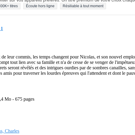
fiter sur vos appareils préférés. Un titre premium de votre choix chaqu
00K+ titres
Écoute hors ligne
Résiliable à tout moment
 1
 de leur commis, les temps changent pour Nicolas, et son nouvel emploi 
rompt tout lien avec sa famille et n'a de cesse de se venger de l'impétueu
ts seront révélés et des intrigues ourdies par de sombres canailles, san
es amis pour traverser les lourdes épreuves qui l'attendent et dont le pa
1,4 Mo - 675 pages
ns, Charles