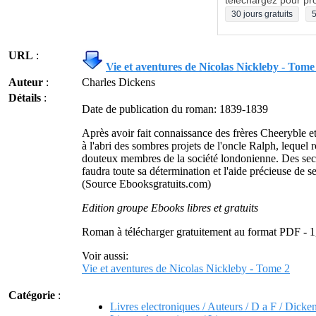
téléchargez pour pro
30 jours gratuits
5
URL
:
Vie et aventures de Nicolas Nickleby - Tome
Auteur
:
Charles Dickens
Détails
:
Date de publication du roman: 1839-1839
Après avoir fait connaissance des frères Cheeryble et
à l'abri des sombres projets de l'oncle Ralph, lequel 
douteux membres de la société londonienne. Des secre
faudra toute sa détermination et l'aide précieuse de s
(Source Ebooksgratuits.com)
Edition groupe Ebooks libres et gratuits
Roman à télécharger gratuitement au format PDF - 
Voir aussi:
Vie et aventures de Nicolas Nickleby - Tome 2
Catégorie
:
Livres electroniques / Auteurs / D a F / Dicke