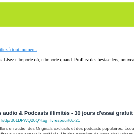
siliez à tout moment.
 Lisez n'importe où, n'importe quand. Profitez des best-sellers, nouveau
______________
s audio & Podcasts illimités - 30 jours d'essai gratuit
.fr/dp/B01DPWQ20Q?tag=livrespourt0c-21
lers en audio, des Originals exclusifs et des podcasts populaires. Éco