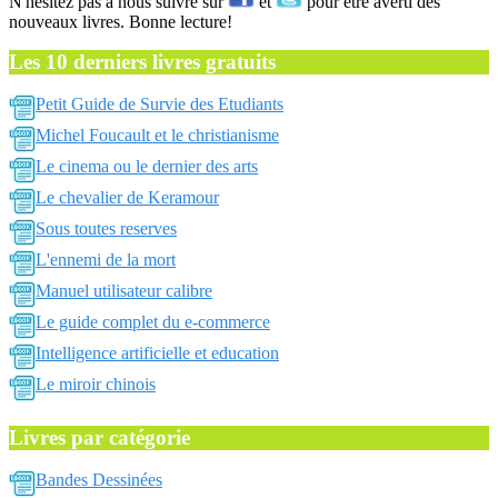
N'hésitez pas a nous suivre sur
et
pour être averti des
nouveaux livres. Bonne lecture!
Les 10 derniers livres gratuits
Petit Guide de Survie des Etudiants
Michel Foucault et le christianisme
Le cinema ou le dernier des arts
Le chevalier de Keramour
Sous toutes reserves
L'ennemi de la mort
Manuel utilisateur calibre
Le guide complet du e-commerce
Intelligence artificielle et education
Le miroir chinois
Livres par catégorie
Bandes Dessinées