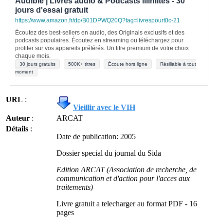
Audible | Livres audio & Podcasts illimités - 30
jours d'essai gratuit
https://www.amazon.fr/dp/B01DPWQ20Q?tag=livrespourt0c-21
Écoutez des best-sellers en audio, des Originals exclusifs et des
podcasts populaires. Écoutez en streaming ou téléchargez pour
profiter sur vos appareils préférés. Un titre premium de votre choix
chaque mois.
30 jours gratuits
500K+ titres
Écoute hors ligne
Résiliable à tout
moment
URL
:
Vieillir avec le VIH
Auteur
:
ARCAT
Détails
:
Date de publication: 2005
Dossier special du journal du Sida
Edition ARCAT (Association de recherche, de
communication et d'action pour l'acces aux
traitements)
Livre gratuit a telecharger au format PDF - 16
pages