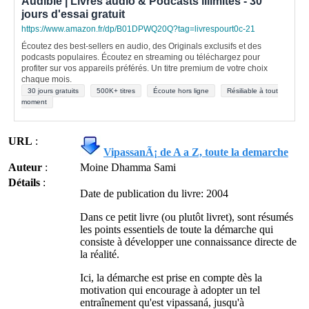
Audible | Livres audio & Podcasts illimités - 30
jours d'essai gratuit
https://www.amazon.fr/dp/B01DPWQ20Q?tag=livrespourt0c-21
Écoutez des best-sellers en audio, des Originals exclusifs et des
podcasts populaires. Écoutez en streaming ou téléchargez pour
profiter sur vos appareils préférés. Un titre premium de votre choix
chaque mois.
30 jours gratuits
500K+ titres
Écoute hors ligne
Résiliable à tout
moment
URL
:
VipassanÃ¡ de A a Z, toute la demarche
Auteur
:
Moine Dhamma Sami
Détails
:
Date de publication du livre: 2004
Dans ce petit livre (ou plutôt livret), sont résumés
les points essentiels de toute la démarche qui
consiste à développer une connaissance directe de
la réalité.
Ici, la démarche est prise en compte dès la
motivation qui encourage à adopter un tel
entraînement qu'est
vipassaná
, jusqu'à