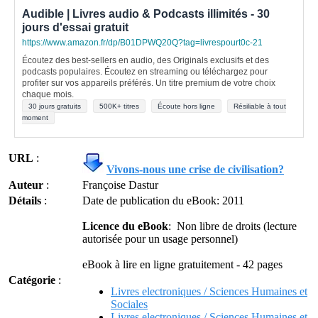
Audible | Livres audio & Podcasts illimités - 30
jours d'essai gratuit
https://www.amazon.fr/dp/B01DPWQ20Q?tag=livrespourt0c-21
Écoutez des best-sellers en audio, des Originals exclusifs et des
podcasts populaires. Écoutez en streaming ou téléchargez pour
profiter sur vos appareils préférés. Un titre premium de votre choix
chaque mois.
30 jours gratuits
500K+ titres
Écoute hors ligne
Résiliable à tout
moment
URL
:
Vivons-nous une crise de civilisation?
Auteur
:
Françoise Dastur
Détails
:
Date de publication du eBook: 2011
Licence du eBook
: Non libre de droits (lecture
autorisée pour un usage personnel)
eBook à lire en ligne gratuitement - 42 pages
Catégorie
:
Livres electroniques / Sciences Humaines et
Sociales
Livres electroniques / Sciences Humaines et