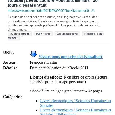
Audible | Livres audio & Podcasts illimités - 30
jours d'essai gratuit
https://www.amazon.fr/dp/B01DPWQ20Q?tag=livrespourt0c-21
Écoutez des best-sellers en audio, des Originals exclusifs et des
podcasts populaires. Écoutez en streaming ou téléchargez pour
profiter sur vos appareils préférés. Un titre premium de votre choix
chaque mois.
30 jours gratuits
500K+ titres
Écoute hors ligne
Résiliable à tout
moment
URL
:
Vivons-nous une crise de civilisation?
Auteur
:
Françoise Dastur
Détails
:
Date de publication du eBook: 2011
Licence du eBook
: Non libre de droits (lecture
autorisée pour un usage personnel)
eBook à lire en ligne gratuitement - 42 pages
Catégorie
:
Livres electroniques / Sciences Humaines et
Sociales
Livres electroniques / Sciences Humaines et
Sociales / Philosophie