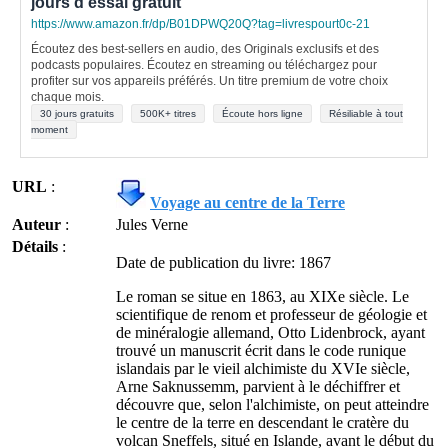
jours d'essai gratuit
https://www.amazon.fr/dp/B01DPWQ20Q?tag=livrespourt0c-21
Écoutez des best-sellers en audio, des Originals exclusifs et des
podcasts populaires. Écoutez en streaming ou téléchargez pour
profiter sur vos appareils préférés. Un titre premium de votre choix
chaque mois.
30 jours gratuits
500K+ titres
Écoute hors ligne
Résiliable à tout
moment
URL
:
Voyage au centre de la Terre
Auteur
:
Jules Verne
Détails
:
Date de publication du livre: 1867
Le roman se situe en 1863, au XIXe siècle. Le
scientifique de renom et professeur de géologie et
de minéralogie allemand, Otto Lidenbrock, ayant
trouvé un manuscrit écrit dans le code runique
islandais par le vieil alchimiste du XVIe siècle,
Arne Saknussemm, parvient à le déchiffrer et
découvre que, selon l'alchimiste, on peut atteindre
le centre de la terre en descendant le cratère du
volcan Sneffels, situé en Islande, avant le début du