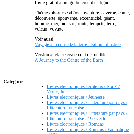
Livre gratuit à lire gratuitement en ligne
Thèmes abordés : abîme, aventure, caverne, chute,
découverte, épouvante, excentricité, géant,
homme, mer, monstre, route, tempête, terre,
volcan, voyage.
Voir aussi:
Voyage au centre de la terre - Edition illustrée
Version anglaise également disponible:
A Journey to the Centre of the Earth
Catégorie
:
Livres electroniques / Auteurs / R a Z /
Verne, Jules
Livres electroniques / Jeunesse
Livres electroniques / Litterature par pays /
Litterature francaise
Livres electroniques / Litterature par pays /
Litterature francaise / 19e siecle
Livres electroniques / Romans
Livres electroniques / Romans / Fantastique