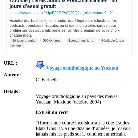
Audible | Livres audio & Podcasts illimités - 30
jours d'essai gratuit
https://www.amazon.fr/dp/B01DPWQ20Q?tag=livrespourt0c-21
Écoutez des best-sellers en audio, des Originals exclusifs et des
podcasts populaires. Écoutez en streaming ou téléchargez pour
profiter sur vos appareils préférés. Un titre premium de votre choix
chaque mois.
30 jours gratuits
500K+ titres
Écoute hors ligne
Résiliable à tout
moment
URL
:
Voyage ornithologique au Yucatan
Auteur
:
C. Farinelle
Détails
:
Voyage ornithologique au pays des mayas -
Yucatan, Mexique (octobre 2004)
Extrait du récit
"Hormis une courte incursion sur la côte Est des
Etats-Unis il y a une dizaine d' années, je n’avais
jamais mis les pieds sur le continent américain.