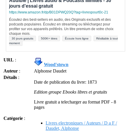
Audible | Livres audio & Podcasts illimités - 30
jours d'essai gratuit
https://www.amazon.fr/dp/B01DPWQ20Q?tag=livrespourt0c-21
Écoutez des best-sellers en audio, des Originals exclusifs et des
podcasts populaires. Écoutez en streaming ou téléchargez pour
profiter sur vos appareils préférés. Un titre premium de votre choix
chaque mois.
30 jours gratuits
500K+ titres
Écoute hors ligne
Résiliable à tout
moment
URL
:
Wood'stown
Auteur
:
Alphonse Daudet
Détails
:
Date de publication du livre: 1873
Edition groupe Ebooks libres et gratuits
Livre gratuit a telecharger au format PDF - 8
pages
Catégorie
:
Livres electroniques / Auteurs / D a F /
Daudet, Alphonse