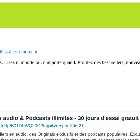
siliez à tout moment.
 Lisez n'importe où, n'importe quand. Profitez des best-sellers, nouveau
______________
s audio & Podcasts illimités - 30 jours d'essai gratuit
.fr/dp/B01DPWQ20Q?tag=livrespourt0c-21
lers en audio, des Originals exclusifs et des podcasts populaires. Éco