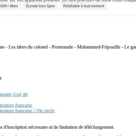
fiter sur vos appareils préférés. Un titre premium de votre choix chaqu
00K+ titres
Écoute hors ligne
Résiliable à tout moment
onne - Les idees du colonel - Promenade - Mohammed-Fripouille - Le ga
s
passant, Guy de
terature francaise
terature francaise / 19e siecle
as d'inscription nécessaire ni de limitation de téléchargement.