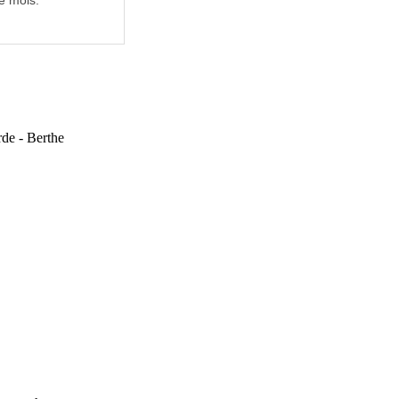
e mois.
rde - Berthe