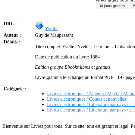
téléchargez pour pro
30 jours gratuits
5
URL
:
Yvette
Auteur
:
Guy de Maupassant
Détails
:
Titre complet:
Yvette : Yvette - Le retour - L'aband
Date de publication du livre: 1884
Edition groupe Ebooks libres et gratuits
Livre gratuit a telecharger au format PDF - 197 page
Catégorie
:
Livres electroniques / Auteurs / M a Q / Mau
Livres electroniques / Contes et nouvelles
Livres electroniques / Litterature par pays / Lit
Livres electroniques / Litterature par pays / Lit
Bienvenue sur Livres pour tous! Sur ce site, tout est gratuit et légal. P