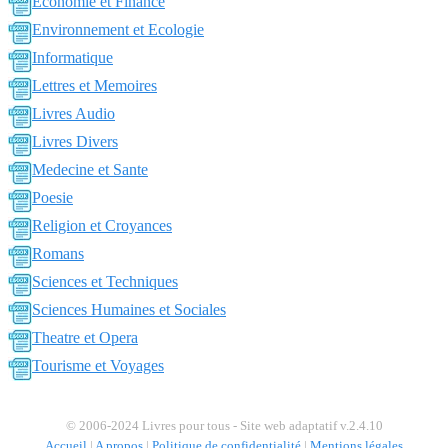
Economie et Finance
Environnement et Ecologie
Informatique
Lettres et Memoires
Livres Audio
Livres Divers
Medecine et Sante
Poesie
Religion et Croyances
Romans
Sciences et Techniques
Sciences Humaines et Sociales
Theatre et Opera
Tourisme et Voyages
© 2006-2024 Livres pour tous - Site web adaptatif v.2.4.10
Accueil
|
A propos
|
Politique de confidentialité
|
Mentions légales