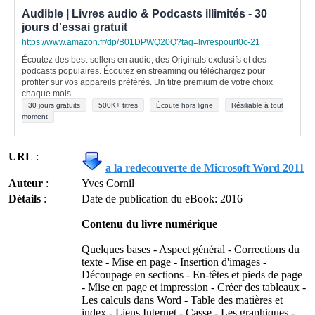
Audible | Livres audio & Podcasts illimités - 30
jours d'essai gratuit
https://www.amazon.fr/dp/B01DPWQ20Q?tag=livrespourt0c-21
Écoutez des best-sellers en audio, des Originals exclusifs et des
podcasts populaires. Écoutez en streaming ou téléchargez pour
profiter sur vos appareils préférés. Un titre premium de votre choix
chaque mois.
30 jours gratuits
500K+ titres
Écoute hors ligne
Résiliable à tout
moment
URL
:
a la redecouverte de Microsoft Word 2011
Auteur
:
Yves Cornil
Détails
:
Date de publication du eBook: 2016
Contenu du livre numérique
Quelques bases - Aspect général - Corrections du
texte - Mise en page - Insertion d'images -
Découpage en sections - En-têtes et pieds de page
- Mise en page et impression - Créer des tableaux -
Les calculs dans Word - Table des matières et
index - Liens Internet - Casse - Les graphiques -