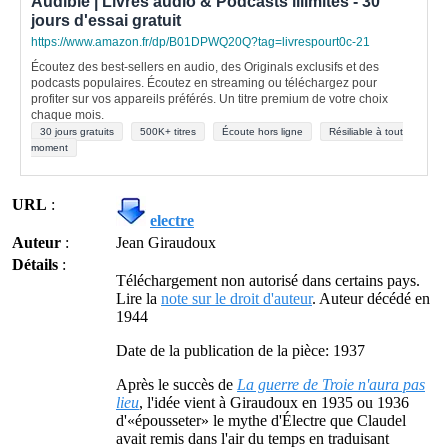
Audible | Livres audio & Podcasts illimités - 30
jours d'essai gratuit
https://www.amazon.fr/dp/B01DPWQ20Q?tag=livrespourt0c-21
Écoutez des best-sellers en audio, des Originals exclusifs et des
podcasts populaires. Écoutez en streaming ou téléchargez pour
profiter sur vos appareils préférés. Un titre premium de votre choix
chaque mois.
30 jours gratuits
500K+ titres
Écoute hors ligne
Résiliable à tout
moment
URL
:
electre
Auteur
:
Jean Giraudoux
Détails
:
Téléchargement non autorisé dans certains pays.
Lire la
note sur le droit d'auteur
. Auteur décédé en
1944
Date de la publication de la pièce: 1937
Après le succès de
La guerre de Troie n'aura pas
lieu
, l'idée vient à Giraudoux en 1935 ou 1936
d'«épousseter» le mythe d'Électre que Claudel
avait remis dans l'air du temps en traduisant