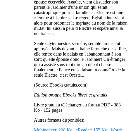
épouse écervelée, Agathe, vient dissuader son
parent le Jardinier d'une union qui serait
catastrophique pour la famille car Électre est une
«femme à histoires». Le régent Égisthe intervient
alors pour ordonner le mariage au nom de la raison
d'État: lui aussi a peur d'Électre et espère ainsi la
neutraliser.
Seule Clytemnestre, sa mère, semble un instant
apitoyée. Mais devant la haine farouche de sa fille,
elle rentre dans le palais en l'abandonnant à son
sort: qu'elle épouse donc le Jardinier! Un étranger
qui a assisté sans mot dire au débat chasse
finalement le fiancé en se faisant reconnaître de la
seule Électre: c'est Oreste...
(Source Ebooksgratuits.com)
Edition groupe Ebooks libres et gratuits
Livre gratuit à télécharger au format PDF - 383
Ko - 152 pages
Autres formats disponibles:
Mobipocket: 208 Ko
|
eReader: 155 Ko
|
Word: