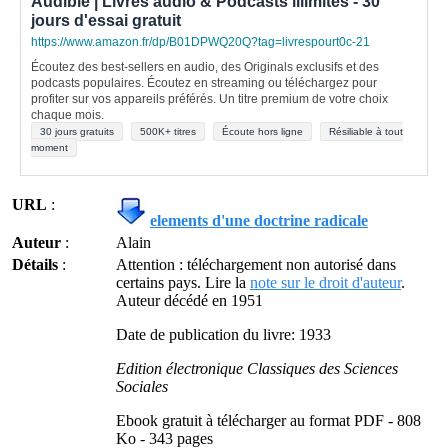
Audible | Livres audio & Podcasts illimités - 30
jours d'essai gratuit
https://www.amazon.fr/dp/B01DPWQ20Q?tag=livrespourt0c-21
Écoutez des best-sellers en audio, des Originals exclusifs et des
podcasts populaires. Écoutez en streaming ou téléchargez pour
profiter sur vos appareils préférés. Un titre premium de votre choix
chaque mois.
30 jours gratuits
500K+ titres
Écoute hors ligne
Résiliable à tout
moment
URL
:
elements d'une doctrine radicale
Auteur
:
Alain
Détails
:
Attention : téléchargement non autorisé dans
certains pays. Lire la
note sur le droit d'auteur
.
Auteur décédé en 1951
Date de publication du livre: 1933
Edition électronique Classiques des Sciences
Sociales
Ebook gratuit à télécharger au format PDF - 808
Ko - 343 pages