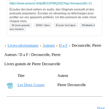
https://www.amazon.fr/dp/B01DPWQ20Q?tag=livrespourt0c-21
Écoutez des best-sellers en audio, des Originals exclusifs et des
podcasts populaires. Écoutez en streaming ou téléchargez pour
profiter sur vos appareils préférés. Un titre premium de votre choix
chaque mois.
30 jours gratuits
500K+ titres
Écoute hors ligne
Résiliable à
tout moment
Livres electroniques
Auteurs
D a F
Decourcelle, Pierre
Auteurs / D a F / Decourcelle, Pierre
Livres gratuits de Pierre Decourcelle
Titre
Auteur
Les Deux Gosses
Pierre Decourcelle
Haut