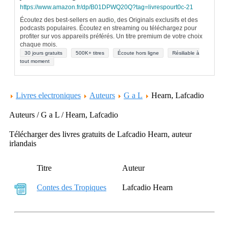
https://www.amazon.fr/dp/B01DPWQ20Q?tag=livrespourt0c-21
Écoutez des best-sellers en audio, des Originals exclusifs et des
podcasts populaires. Écoutez en streaming ou téléchargez pour
profiter sur vos appareils préférés. Un titre premium de votre choix
chaque mois.
30 jours gratuits
500K+ titres
Écoute hors ligne
Résiliable à
tout moment
Livres electroniques
Auteurs
G a L
Hearn, Lafcadio
Auteurs / G a L / Hearn, Lafcadio
Télécharger des livres gratuits de Lafcadio Hearn, auteur
irlandais
Titre
Auteur
Contes des Tropiques
Lafcadio Hearn