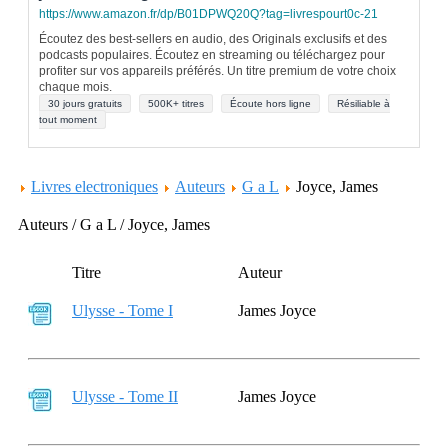
https://www.amazon.fr/dp/B01DPWQ20Q?tag=livrespourt0c-21
Écoutez des best-sellers en audio, des Originals exclusifs et des
podcasts populaires. Écoutez en streaming ou téléchargez pour
profiter sur vos appareils préférés. Un titre premium de votre choix
chaque mois.
30 jours gratuits
500K+ titres
Écoute hors ligne
Résiliable à
tout moment
Livres electroniques
Auteurs
G a L
Joyce, James
Auteurs / G a L / Joyce, James
Titre
Auteur
Ulysse - Tome I
James Joyce
Ulysse - Tome II
James Joyce