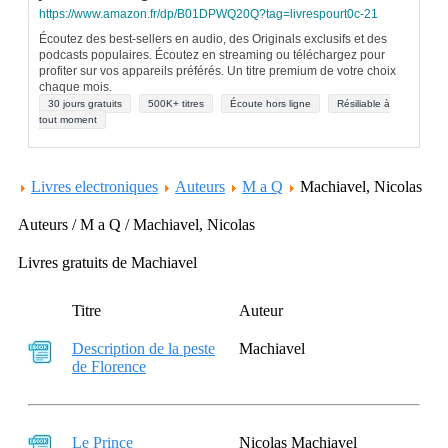
https://www.amazon.fr/dp/B01DPWQ20Q?tag=livrespourt0c-21
Écoutez des best-sellers en audio, des Originals exclusifs et des
podcasts populaires. Écoutez en streaming ou téléchargez pour
profiter sur vos appareils préférés. Un titre premium de votre choix
chaque mois.
30 jours gratuits
500K+ titres
Écoute hors ligne
Résiliable à
tout moment
Livres electroniques
Auteurs
M a Q
Machiavel, Nicolas
Auteurs / M a Q / Machiavel, Nicolas
Livres gratuits de Machiavel
Titre
Auteur
Description de la peste
Machiavel
de Florence
Le Prince
Nicolas Machiavel