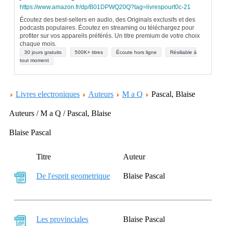
https://www.amazon.fr/dp/B01DPWQ20Q?tag=livrespourt0c-21
Écoutez des best-sellers en audio, des Originals exclusifs et des
podcasts populaires. Écoutez en streaming ou téléchargez pour
profiter sur vos appareils préférés. Un titre premium de votre choix
chaque mois.
30 jours gratuits
500K+ titres
Écoute hors ligne
Résiliable à
tout moment
Livres electroniques
Auteurs
M a Q
Pascal, Blaise
Auteurs / M a Q / Pascal, Blaise
Blaise Pascal
Titre
Auteur
De l'esprit geometrique
Blaise Pascal
Les provinciales
Blaise Pascal