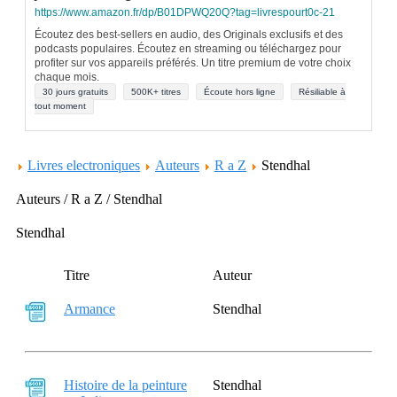
https://www.amazon.fr/dp/B01DPWQ20Q?tag=livrespourt0c-21
Écoutez des best-sellers en audio, des Originals exclusifs et des
podcasts populaires. Écoutez en streaming ou téléchargez pour
profiter sur vos appareils préférés. Un titre premium de votre choix
chaque mois.
30 jours gratuits
500K+ titres
Écoute hors ligne
Résiliable à
tout moment
Livres electroniques
Auteurs
R a Z
Stendhal
Auteurs / R a Z / Stendhal
Stendhal
Titre
Auteur
Armance
Stendhal
Histoire de la peinture
Stendhal