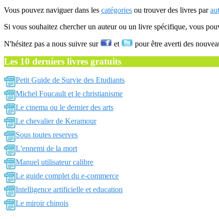
Vous pouvez naviguer dans les
catégories
ou trouver des livres par
au
Si vous souhaitez chercher un auteur ou un livre spécifique, vous po
N'hésitez pas a nous suivre sur
et
pour être averti des nouvea
Les 10 derniers livres gratuits
Petit Guide de Survie des Etudiants
Michel Foucault et le christianisme
Le cinema ou le dernier des arts
Le chevalier de Keramour
Sous toutes reserves
L'ennemi de la mort
Manuel utilisateur calibre
Le guide complet du e-commerce
Intelligence artificielle et education
Le miroir chinois