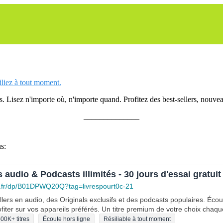
siliez à tout moment.
 Lisez n'importe où, n'importe quand. Profitez des best-sellers, nouveau
______________
s:
s audio & Podcasts illimités - 30 jours d'essai gratuit
.fr/dp/B01DPWQ20Q?tag=livrespourt0c-21
lers en audio, des Originals exclusifs et des podcasts populaires. Éco
fiter sur vos appareils préférés. Un titre premium de votre choix chaqu
00K+ titres
Écoute hors ligne
Résiliable à tout moment