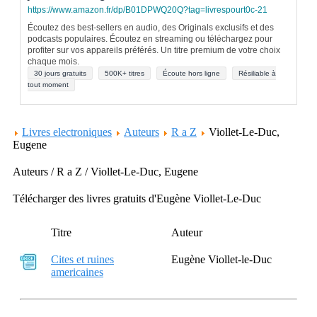
https://www.amazon.fr/dp/B01DPWQ20Q?tag=livrespourt0c-21
Écoutez des best-sellers en audio, des Originals exclusifs et des
podcasts populaires. Écoutez en streaming ou téléchargez pour
profiter sur vos appareils préférés. Un titre premium de votre choix
chaque mois.
30 jours gratuits
500K+ titres
Écoute hors ligne
Résiliable à
tout moment
Livres electroniques
Auteurs
R a Z
Viollet-Le-Duc,
Eugene
Auteurs / R a Z / Viollet-Le-Duc, Eugene
Télécharger des livres gratuits d'Eugène Viollet-Le-Duc
Titre
Auteur
Cites et ruines
Eugène Viollet-le-Duc
americaines