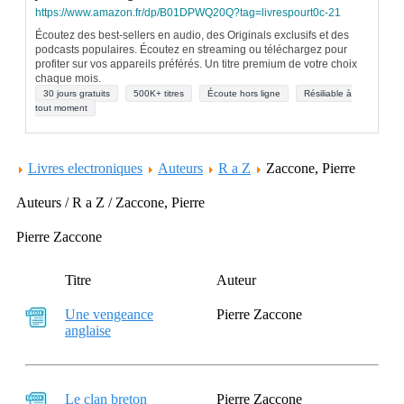
https://www.amazon.fr/dp/B01DPWQ20Q?tag=livrespourt0c-21
Écoutez des best-sellers en audio, des Originals exclusifs et des
podcasts populaires. Écoutez en streaming ou téléchargez pour
profiter sur vos appareils préférés. Un titre premium de votre choix
chaque mois.
30 jours gratuits
500K+ titres
Écoute hors ligne
Résiliable à
tout moment
Livres electroniques
Auteurs
R a Z
Zaccone, Pierre
Auteurs / R a Z / Zaccone, Pierre
Pierre Zaccone
Titre
Auteur
Une vengeance
Pierre Zaccone
anglaise
Le clan breton
Pierre Zaccone