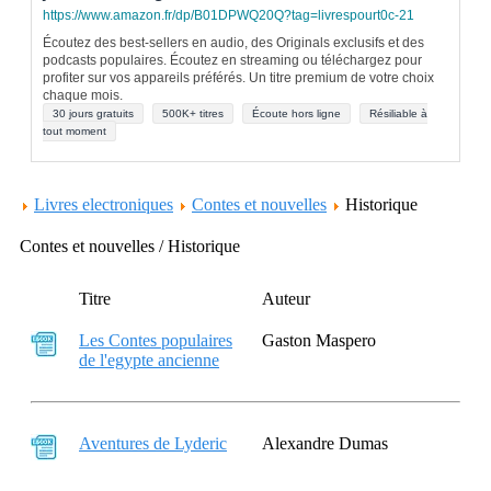
https://www.amazon.fr/dp/B01DPWQ20Q?tag=livrespourt0c-21
Écoutez des best-sellers en audio, des Originals exclusifs et des
podcasts populaires. Écoutez en streaming ou téléchargez pour
profiter sur vos appareils préférés. Un titre premium de votre choix
chaque mois.
30 jours gratuits
500K+ titres
Écoute hors ligne
Résiliable à
tout moment
Livres electroniques
Contes et nouvelles
Historique
Contes et nouvelles / Historique
Titre
Auteur
Les Contes populaires
Gaston Maspero
de l'egypte ancienne
Aventures de Lyderic
Alexandre Dumas