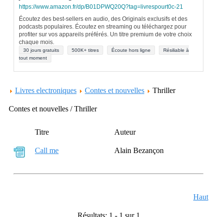
https://www.amazon.fr/dp/B01DPWQ20Q?tag=livrespourt0c-21
Écoutez des best-sellers en audio, des Originals exclusifs et des
podcasts populaires. Écoutez en streaming ou téléchargez pour
profiter sur vos appareils préférés. Un titre premium de votre choix
chaque mois.
30 jours gratuits
500K+ titres
Écoute hors ligne
Résiliable à
tout moment
Livres electroniques
Contes et nouvelles
Thriller
Contes et nouvelles / Thriller
Titre
Auteur
Call me
Alain Bezançon
Haut
Résultats: 1 - 1 sur 1