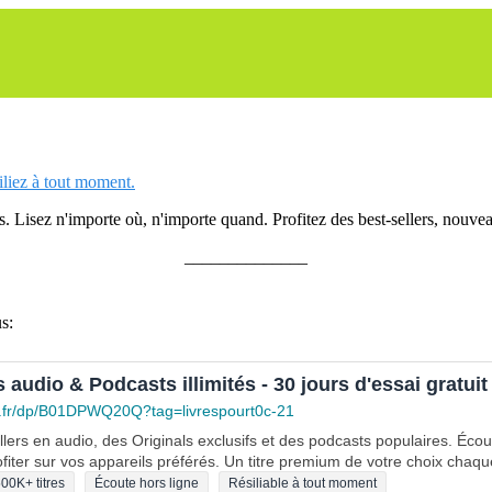
siliez à tout moment.
 Lisez n'importe où, n'importe quand. Profitez des best-sellers, nouveau
______________
s:
s audio & Podcasts illimités - 30 jours d'essai gratuit
.fr/dp/B01DPWQ20Q?tag=livrespourt0c-21
lers en audio, des Originals exclusifs et des podcasts populaires. Éco
fiter sur vos appareils préférés. Un titre premium de votre choix chaqu
00K+ titres
Écoute hors ligne
Résiliable à tout moment