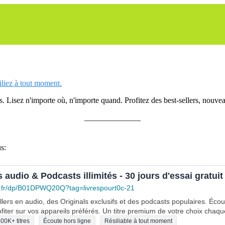
siliez à tout moment.
 Lisez n'importe où, n'importe quand. Profitez des best-sellers, nouveau
______________
s:
s audio & Podcasts illimités - 30 jours d'essai gratuit
.fr/dp/B01DPWQ20Q?tag=livrespourt0c-21
lers en audio, des Originals exclusifs et des podcasts populaires. Éco
fiter sur vos appareils préférés. Un titre premium de votre choix chaqu
00K+ titres
Écoute hors ligne
Résiliable à tout moment