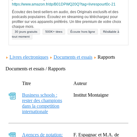
https://www.amazon.fr/dp/B01DPWQ20Q?tag=livrespourt0c-21
Écoutez des best-sellers en audio, des Originals exclusifs et des
podcasts populaires. Écoutez en streaming ou téléchargez pour
profiter sur vos appareils préférés. Un titre premium de votre choix
chaque mois.
30 jours gratuits
500K+ titres
Écoute hors ligne
Résiliable à
tout moment
Livres electroniques
Documents et essais
Rapports
Documents et essais / Rapports
Titre
Auteur
Business schools :
Institut Montaigne
rester des champions
dans la competition
internationale
Agences de notation:
F. Espagnac et M.A. de