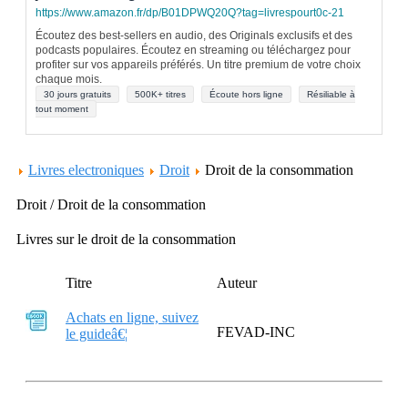
https://www.amazon.fr/dp/B01DPWQ20Q?tag=livrespourt0c-21
Écoutez des best-sellers en audio, des Originals exclusifs et des
podcasts populaires. Écoutez en streaming ou téléchargez pour
profiter sur vos appareils préférés. Un titre premium de votre choix
chaque mois.
30 jours gratuits
500K+ titres
Écoute hors ligne
Résiliable à
tout moment
Livres electroniques
Droit
Droit de la consommation
Droit / Droit de la consommation
Livres sur le droit de la consommation
Titre
Auteur
Achats en ligne, suivez
FEVAD-INC
le guideâ€¦