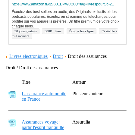
https://www.amazon.fr/dp/B01DPWQ20Q?tag=livrespourt0c-21
Écoutez des best-sellers en audio, des Originals exclusifs et des
podcasts populaires. Écoutez en streaming ou téléchargez pour
profiter sur vos appareils préférés. Un titre premium de votre choix
chaque mois.
30 jours gratuits
500K+ titres
Écoute hors ligne
Résiliable à
tout moment
Livres electroniques
Droit
Droit des assurances
Droit / Droit des assurances
Titre
Auteur
L'assurance automobile
Plusieurs auteurs
en France
Assurances voyage:
Assuralia
partir l'esprit tranquille