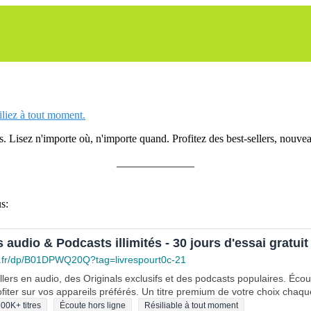
siliez à tout moment.
 Lisez n'importe où, n'importe quand. Profitez des best-sellers, nouveau
______________
s:
s audio & Podcasts illimités - 30 jours d'essai gratuit
.fr/dp/B01DPWQ20Q?tag=livrespourt0c-21
lers en audio, des Originals exclusifs et des podcasts populaires. Éco
fiter sur vos appareils préférés. Un titre premium de votre choix chaqu
00K+ titres
Écoute hors ligne
Résiliable à tout moment