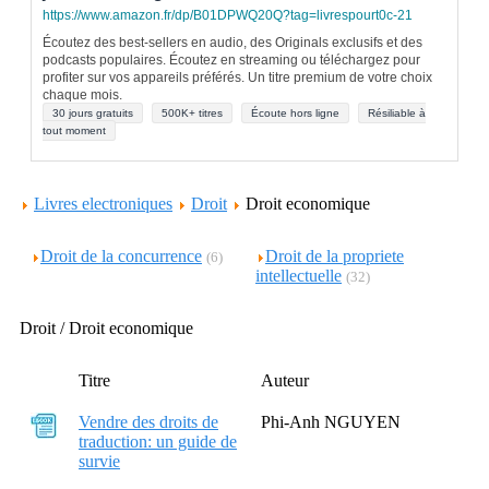
https://www.amazon.fr/dp/B01DPWQ20Q?tag=livrespourt0c-21
Écoutez des best-sellers en audio, des Originals exclusifs et des
podcasts populaires. Écoutez en streaming ou téléchargez pour
profiter sur vos appareils préférés. Un titre premium de votre choix
chaque mois.
30 jours gratuits
500K+ titres
Écoute hors ligne
Résiliable à
tout moment
Livres electroniques
Droit
Droit economique
Droit de la concurrence
Droit de la propriete
(6)
intellectuelle
(32)
Droit / Droit economique
Titre
Auteur
Vendre des droits de
Phi-Anh NGUYEN
traduction: un guide de
survie