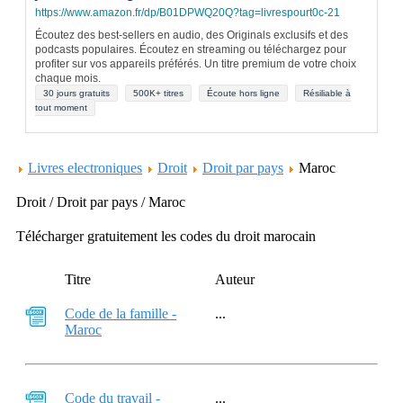
https://www.amazon.fr/dp/B01DPWQ20Q?tag=livrespourt0c-21
Écoutez des best-sellers en audio, des Originals exclusifs et des
podcasts populaires. Écoutez en streaming ou téléchargez pour
profiter sur vos appareils préférés. Un titre premium de votre choix
chaque mois.
30 jours gratuits
500K+ titres
Écoute hors ligne
Résiliable à
tout moment
Livres electroniques
Droit
Droit par pays
Maroc
Droit / Droit par pays / Maroc
Télécharger gratuitement les codes du droit marocain
Titre
Auteur
Code de la famille -
...
Maroc
Code du travail -
...