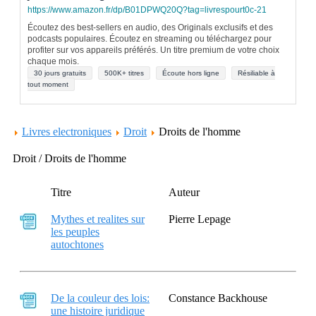
https://www.amazon.fr/dp/B01DPWQ20Q?tag=livrespourt0c-21
Écoutez des best-sellers en audio, des Originals exclusifs et des
podcasts populaires. Écoutez en streaming ou téléchargez pour
profiter sur vos appareils préférés. Un titre premium de votre choix
chaque mois.
30 jours gratuits
500K+ titres
Écoute hors ligne
Résiliable à
tout moment
Livres electroniques
Droit
Droits de l'homme
Droit / Droits de l'homme
Titre
Auteur
Mythes et realites sur
Pierre Lepage
les peuples
autochtones
De la couleur des lois:
Constance Backhouse
une histoire juridique