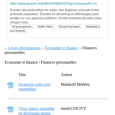
https://www.amazon.fr/dp/B01DPWQ20Q?tag=livrespourt0c-21
Écoutez des best-sellers en audio, des Originals exclusifs et des
podcasts populaires. Écoutez en streaming ou téléchargez pour
profiter sur vos appareils préférés. Un titre premium de votre choix
chaque mois.
30 jours gratuits
500K+ titres
Écoute hors ligne
Résiliable à
tout moment
Livres electroniques
Economie et finance
Finances
personnelles
Economie et finance / Finances personnelles
Titre
Auteur
Negociez votre pret
Malakoff Médéric
immobilier
Vivre mieux ensemble
monECOCITY
en depensant moins