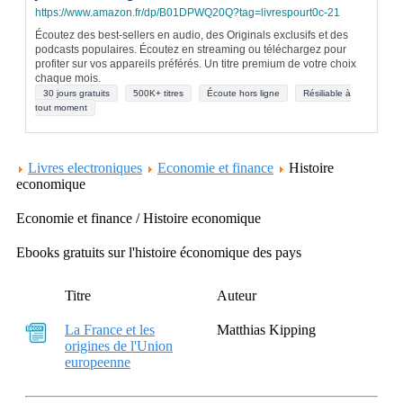
https://www.amazon.fr/dp/B01DPWQ20Q?tag=livrespourt0c-21
Écoutez des best-sellers en audio, des Originals exclusifs et des
podcasts populaires. Écoutez en streaming ou téléchargez pour
profiter sur vos appareils préférés. Un titre premium de votre choix
chaque mois.
30 jours gratuits
500K+ titres
Écoute hors ligne
Résiliable à
tout moment
Livres electroniques
Economie et finance
Histoire
economique
Economie et finance / Histoire economique
Ebooks gratuits sur l'histoire économique des pays
Titre
Auteur
La France et les
Matthias Kipping
origines de l'Union
europeenne