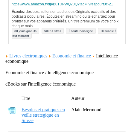
https://www.amazon.fr/dp/B01DPWQ20Q?tag=livrespourt0c-21
Écoutez des best-sellers en audio, des Originals exclusifs et des
podcasts populaires. Écoutez en streaming ou téléchargez pour
profiter sur vos appareils préférés. Un titre premium de votre choix
chaque mois.
30 jours gratuits
500K+ titres
Écoute hors ligne
Résiliable à
tout moment
Livres electroniques
Economie et finance
Intelligence
economique
Economie et finance / Intelligence economique
eBooks sur l'intelligence économique
Titre
Auteur
Besoins et pratiques en
Alain Mermoud
veille strategique en
Suisse