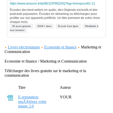
https://www.amazon.fr/dp/B01DPWQ20Q?tag=livrespourt0c-21
Écoutez des best-sellers en audio, des Originals exclusifs et des
podcasts populaires. Écoutez en streaming ou téléchargez pour
profiter sur vos appareils préférés. Un titre premium de votre choix
chaque mois.
30 jours gratuits
500K+ titres
Écoute hors ligne
Résiliable à
tout moment
Livres electroniques
Economie et finance
Marketing et
Communication
Economie et finance / Marketing et Communication
Télécharger des livres gratuits sur le marketing et la
communication
Titre
Auteur
E-reputation:
YOUR
maÃ®trisez votre
image 2.0