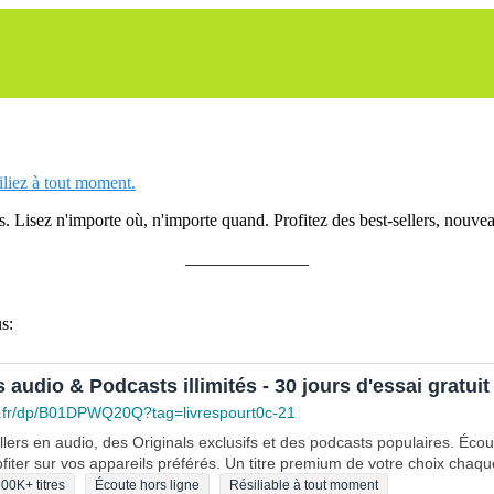
siliez à tout moment.
 Lisez n'importe où, n'importe quand. Profitez des best-sellers, nouveau
______________
s:
s audio & Podcasts illimités - 30 jours d'essai gratuit
.fr/dp/B01DPWQ20Q?tag=livrespourt0c-21
lers en audio, des Originals exclusifs et des podcasts populaires. Éco
fiter sur vos appareils préférés. Un titre premium de votre choix chaqu
00K+ titres
Écoute hors ligne
Résiliable à tout moment