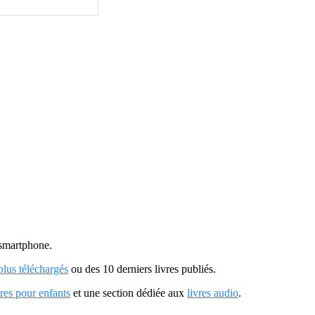
u smartphone.
 plus téléchargés
ou des 10 derniers livres publiés.
vres pour enfants
et une section dédiée aux
livres audio
.