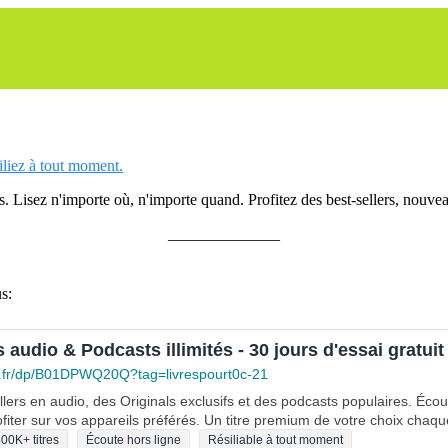
siliez à tout moment.
 Lisez n'importe où, n'importe quand. Profitez des best-sellers, nouveau
______________
s:
s audio & Podcasts illimités - 30 jours d'essai gratuit
.fr/dp/B01DPWQ20Q?tag=livrespourt0c-21
lers en audio, des Originals exclusifs et des podcasts populaires. Éco
fiter sur vos appareils préférés. Un titre premium de votre choix chaqu
00K+ titres
Écoute hors ligne
Résiliable à tout moment