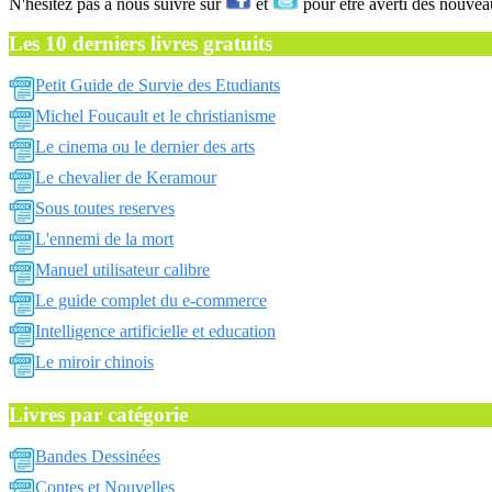
N'hésitez pas a nous suivre sur
et
pour être averti des nouvea
Les 10 derniers livres gratuits
Petit Guide de Survie des Etudiants
Michel Foucault et le christianisme
Le cinema ou le dernier des arts
Le chevalier de Keramour
Sous toutes reserves
L'ennemi de la mort
Manuel utilisateur calibre
Le guide complet du e-commerce
Intelligence artificielle et education
Le miroir chinois
Livres par catégorie
Bandes Dessinées
Contes et Nouvelles