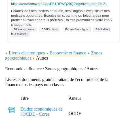
https://www.amazon.fr/dp/B01DPWQ20Q?tag=livrespourt0c-21
Écoutez des best-sellers en audio, des Originals exclusifs et des
podcasts populaires. Écoutez en streaming ou téléchargez pour
profiter sur vos appareils préférés. Un titre premium de votre choix
chaque mois.
30 jours gratuits
500K+ titres
Écoute hors ligne
Résiliable à
tout moment
Livres electroniques
Economie et finance
Zones
geographiques
Autres
Economie et finance / Zones geographiques / Autres
Livres et documents gratuits traitant de l'economie et de la
finance dans les pays non classes
Titre
Auteur
Etudes economiques de
OCDE
l'OCDE - Coree