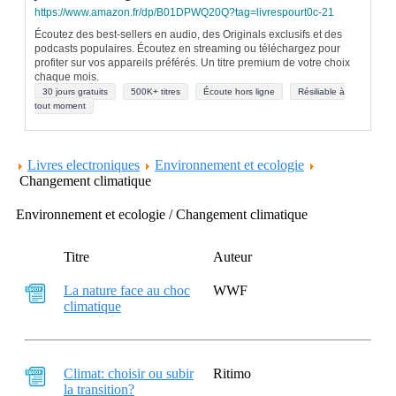
https://www.amazon.fr/dp/B01DPWQ20Q?tag=livrespourt0c-21
Écoutez des best-sellers en audio, des Originals exclusifs et des
podcasts populaires. Écoutez en streaming ou téléchargez pour
profiter sur vos appareils préférés. Un titre premium de votre choix
chaque mois.
30 jours gratuits
500K+ titres
Écoute hors ligne
Résiliable à
tout moment
Livres electroniques
Environnement et ecologie
Changement climatique
Environnement et ecologie / Changement climatique
Titre
Auteur
La nature face au choc
WWF
climatique
Climat: choisir ou subir
Ritimo
la transition?