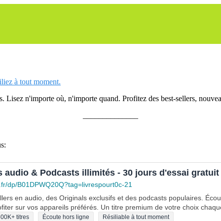
siliez à tout moment.
 Lisez n'importe où, n'importe quand. Profitez des best-sellers, nouveau
______________
s:
s audio & Podcasts illimités - 30 jours d'essai gratuit
.fr/dp/B01DPWQ20Q?tag=livrespourt0c-21
lers en audio, des Originals exclusifs et des podcasts populaires. Éco
fiter sur vos appareils préférés. Un titre premium de votre choix chaqu
00K+ titres
Écoute hors ligne
Résiliable à tout moment