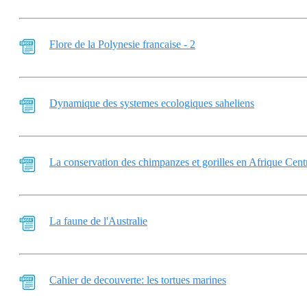
Flore de la Polynesie francaise - 2
Dynamique des systemes ecologiques saheliens
La conservation des chimpanzes et gorilles en Afrique Cent
La faune de l'Australie
Cahier de decouverte: les tortues marines