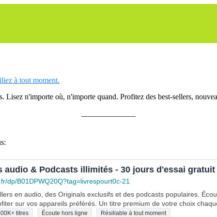
siliez à tout moment.
 Lisez n'importe où, n'importe quand. Profitez des best-sellers, nouveau
______________
s:
s audio & Podcasts illimités - 30 jours d'essai gratuit
.fr/dp/B01DPWQ20Q?tag=livrespourt0c-21
lers en audio, des Originals exclusifs et des podcasts populaires. Éco
fiter sur vos appareils préférés. Un titre premium de votre choix chaqu
00K+ titres
Écoute hors ligne
Résiliable à tout moment