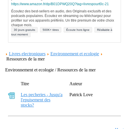
https://www.amazon.fr/dp/B01DPWQ20Q?tag=livrespourt0c-21
Écoutez des best-sellers en audio, des Originals exclusifs et des
podcasts populaires. Écoutez en streaming ou téléchargez pour
profiter sur vos appareils préférés. Un titre premium de votre choix
chaque mois.
30 jours gratuits
500K+ titres
Écoute hors ligne
Résiliable à
tout moment
Livres electroniques
Environnement et ecologie
Ressources de la mer
Environnement et ecologie / Ressources de la mer
Titre
Auteur
Les pecheries - Jusqu'a
Patrick Love
l'epuisement des
stocks?