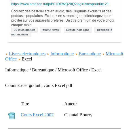
https://www.amazon.fr/dp/B01DPWQ20Q?tag=livrespourt0c-21
Écoutez des best-sellers en audio, des Originals exclusifs et des
podcasts populaires. Écoutez en streaming ou téléchargez pour
profiter sur vos appareils préférés. Un titre premium de votre choix
chaque mois.
30 jours gratuits
500K+ titres
Écoute hors ligne
Résiliable à
tout moment
Livres electroniques
Informatique
Bureautique
Microsoft
Office
Excel
Informatique / Bureautique / Microsoft Office / Excel
Cours Excel gratuit , cours Excel pdf
Titre
Auteur
Cours Excel 2007
Chantal Bourry